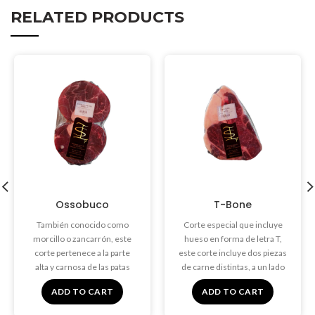
RELATED PRODUCTS
Ossobuco
T-Bone
También conocido como
Corte especial que incluye
morcillo o zancarrón, este
hueso en forma de letra T,
corte pertenece a la parte
este corte incluye dos piezas
alta y carnosa de las patas
de carne distintas, a un lado
traseras y delanteras de la
queda una porción de
ADD TO CART
ADD TO CART
res. Se conoce como
solomillo y al otro lado un
ossobuco cuando se corta
entrecot de lomo.