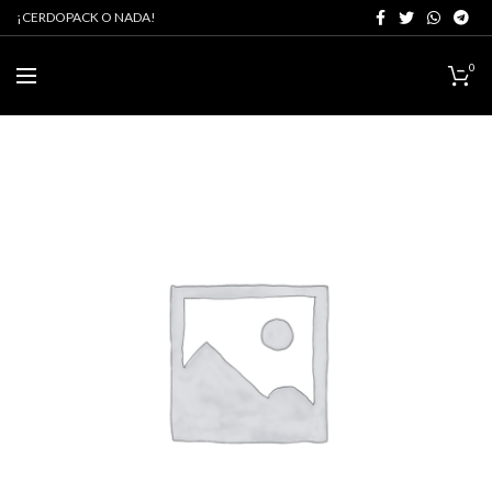
¡CERDOPACK O NADA!
0